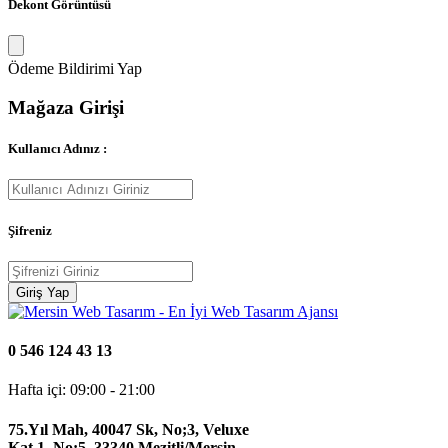
Dekont Görüntüsü
Ödeme Bildirimi Yap
Mağaza Girişi
Kullanıcı Adınız :
Şifreniz
Giriş Yap
0 546 124 43 13
Hafta içi: 09:00 - 21:00
75.Yıl Mah, 40047 Sk, No;3, Veluxe
Kat,1, No:5 33340 Mezitli/Mersin