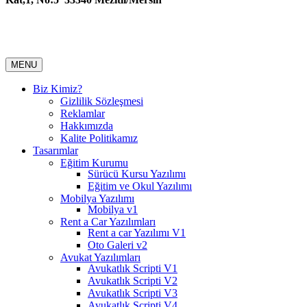
MENU
Biz Kimiz?
Gizlilik Sözleşmesi
Reklamlar
Hakkımızda
Kalite Politikamız
Tasarımlar
Eğitim Kurumu
Sürücü Kursu Yazılımı
Eğitim ve Okul Yazılımı
Mobilya Yazılımı
Mobilya v1
Rent a Car Yazılımları
Rent a car Yazılımı V1
Oto Galeri v2
Avukat Yazılımları
Avukatlık Scripti V1
Avukatlık Scripti V2
Avukatlık Scripti V3
Avukatlık Scripti V4