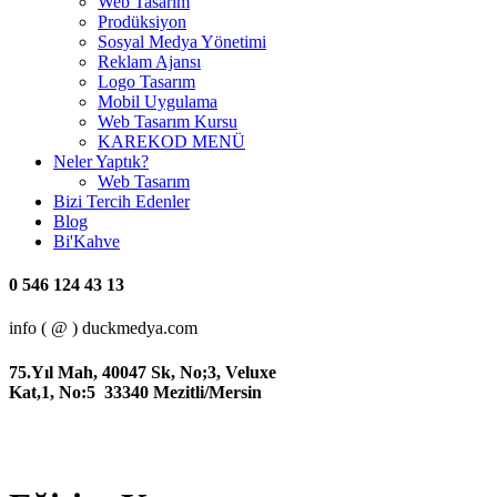
Web Tasarım
Prodüksiyon
Sosyal Medya Yönetimi
Reklam Ajansı
Logo Tasarım
Mobil Uygulama
Web Tasarım Kursu
KAREKOD MENÜ
Neler Yaptık?
Web Tasarım
Bizi Tercih Edenler
Blog
Bi'Kahve
0 546 124 43 13
info ( @ ) duckmedya.com
75.Yıl Mah, 40047 Sk, No;3, Veluxe
Kat,1, No:5 33340 Mezitli/Mersin