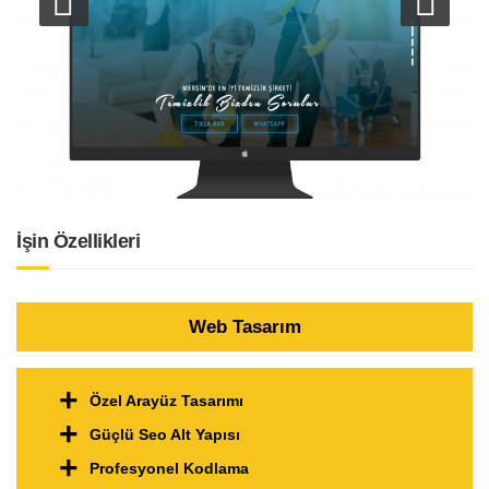
Previous
Ne
İşin Özellikleri
Web Tasarım
Özel Arayüz Tasarımı
Güçlü Seo Alt Yapısı
Profesyonel Kodlama